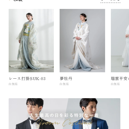
レース打掛SUK-03
夢牡丹
瑞雲平安
白無垢
白無垢
白無垢