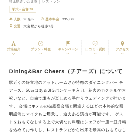
埼玉県さいたま市 │ レストラン
挙式＋会食OK
人数
20名〜
基本料金
335,000
交通
大宮駅から徒歩1分
式場紹介
プラン・料金
キャンペーン
口コミ・質問
アクセス
Dining&Bar Cheers（チアーズ）について
駅近くの好立地のアットホームさが特徴のダイニングバー チ
アーズ。50㎝はあるBIGパンケーキ入刀、花火のカクテルでお
祝いなど、自由で誰もが楽しめる手作りウェディングが叶いま
す。 会場はホテルの披露宴会場と間違えるほどの本格的な照
明設備にマイクもご用意し、迫力ある演出が可能です。 ゲス
トをおもてなしする上で大切なお料理はシェフが一皿一皿丹精
を込めてお作りし、レストランだから出来る最高のおもてなし