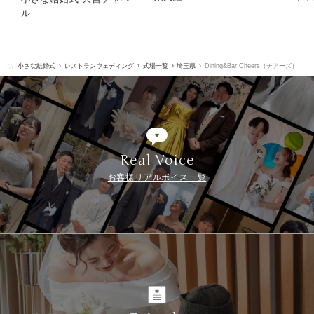
ル
小さな結婚式
レストランウェディング
式場一覧
埼玉県
Dining&Bar Cheers（チアーズ）
Real Voice
お客様リアルボイス一覧