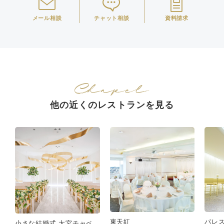
メール相談
チャット相談
資料請求
他の近くのレストランを見る
東天紅
パレ
小さな結婚式 大宮チャペ