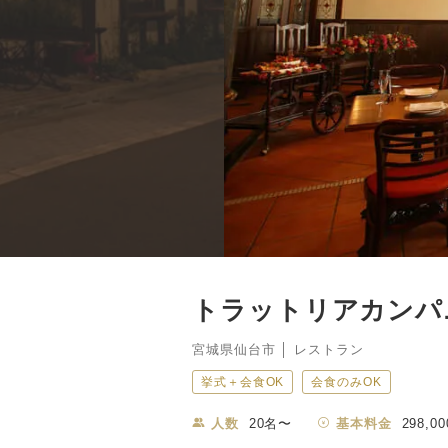
トラットリアカンパニオ 
宮城県仙台市 │ レストラン
挙式＋会食OK
会食のみOK
人数
20名〜
基本料金
298,00