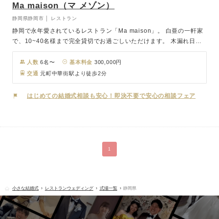
Ma maison（マ メゾン）
静岡県静岡市 │ レストラン
静岡で永年愛されているレストラン「Ma maison」。 白亜の一軒家
で、10~40名様まで完全貸切でお過ごしいただけます。 木漏れ日が
差し込むチャペルは、木のぬくもりを感じられるブラウンのアンティ
ークベンチが 並び、温かみのある雰囲気を演出。ゲストの皆様に見
人数
6名〜
基本料金
300,000円
守られてアットホームな式を挙げて いただけます。会食会場は天井
交通
元町中華街駅より徒歩2分
が高く開放感のあるモダンシンプルな空間。お好きな花や装飾をあし
らって、おふたりらしい空間でゲストをお迎えいたします。付帯設備
はじめての結婚式相談も安心！即決不要で安心の相談フェア
も充実。おふたり専用のブライズルームもございます。 本当に親し
い方々をご自宅に招くように、あたたかい一日を。
1
小さな結婚式
レストランウェディング
式場一覧
静岡県