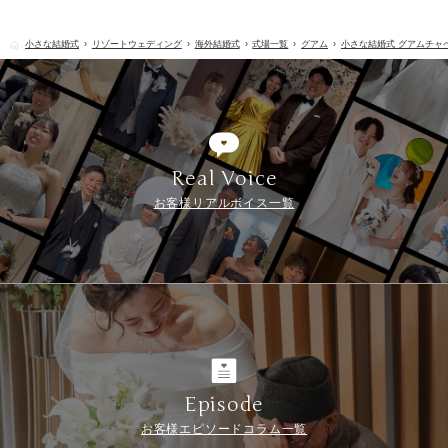
小さな結婚式
リゾートウェディング
海外結婚式
式場一覧
グアム
小さな結婚式 グアムチャ
Real Voice
お客様リアルボイス一覧
Episode
お客様エピソードコラム一覧