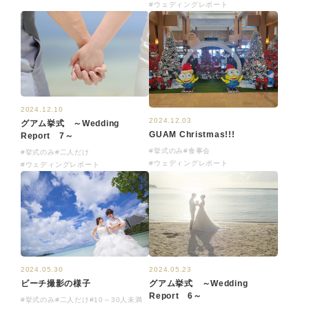
#ウェディングレポート
2024.12.10
2024.12.03
グアム挙式 ～Wedding
GUAM Christmas!!!
Report 7～
#挙式のみ
#食事会
#挙式のみ
#二人だけ
#ウェディングレポート
#ウェディングレポート
2024.05.30
2024.05.23
ビーチ撮影の様子
グアム挙式 ～Wedding
Report 6～
#挙式のみ
#二人だけ
#10～30人未満