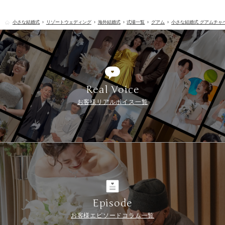
小さな結婚式
リゾートウェディング
海外結婚式
式場一覧
グアム
小さな結婚式 グアムチャ
Real Voice
お客様リアルボイス一覧
Episode
お客様エピソードコラム一覧