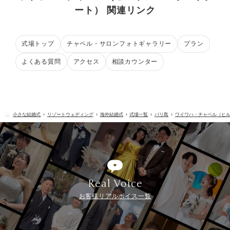
ート） 関連リンク
式場トップ
チャペル・サロンフォトギャラリー
プラン
よくある質問
アクセス
相談カウンター
小さな結婚式
リゾートウェディング
海外結婚式
式場一覧
バリ島
ワイワハ・チャペル（ヒ
Real Voice
お客様リアルボイス一覧