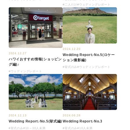
#二人だけ
#ウェディングレポート
2024.12.20
2024.12.27
Wedding Report♪No.5(ロケー
ハワイおすすめ情報(ショッピン
ション撮影編)
グ編)♪
#挙式のみ
#ウェディングレポート
#ウェディングレポート
2024.06.28
2024.12.13
Wedding Report♪No.3
Wedding Report♪No.5(挙式編)
#挙式のみ
#10人未満
#挙式のみ
#10～30人未満