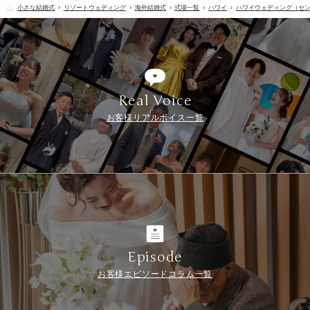
小さな結婚式
リゾートウェディング
海外結婚式
式場一覧
ハワイ
ハワイウェディング（セ
Real Voice
お客様リアルボイス一覧
Episode
お客様エピソードコラム一覧