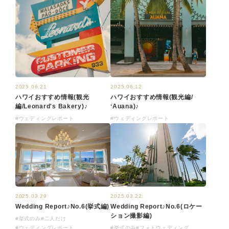
2025.06.21
2025.06.12
ハワイおすすめ情報(観光
ハワイおすすめ情報(観光編/
編/Leonard's Bakery)♪
ʻAuana)♪
#ウェディングレポート
#ウェディングレポート
2025.03.29
2025.03.22
Wedding Report♪No.6(挙式編)
Wedding Report♪No.6(ロケー
ション撮影編)
#挙式のみ
#二人だけ
#ウェディングレポート
#挙式のみ
#フォトウェディング