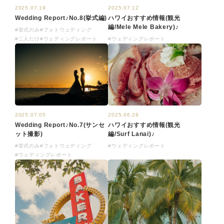
2025.07.19
2025.07.12
Wedding Report♪No.8(挙式編)
ハワイおすすめ情報(観光
編/Mele Mele Bakery)♪
#挙式のみ
#フォトウェディング
#二人だけ
#ウェディングレポート
#ウェディングレポート
2025.06.28
2025.07.05
ハワイおすすめ情報(観光
Wedding Report♪No.7(サンセ
編/Surf Lanai)♪
ット撮影)
#ウェディングレポート
#挙式のみ
#フォトウェディング
#ウェディングレポート