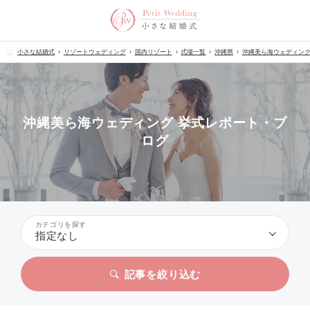
小さな結婚式
リゾートウェディング
国内リゾート
式場一覧
沖縄県
沖縄美ら海ウェディン
沖縄美ら海ウェディング 挙式レポート・ブ
ログ
カテゴリを探す
指定なし
記事を絞り込む