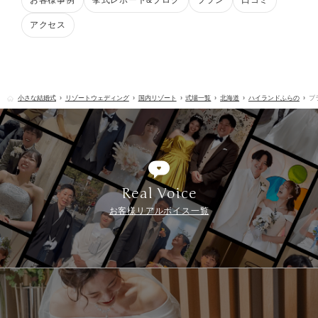
お客様事例
挙式レポート&ブログ
プラン
口コミ
アクセス
小さな結婚式
リゾートウェディング
国内リゾート
式場一覧
北海道
ハイランドふらの
ブ
Real Voice
お客様リアルボイス一覧