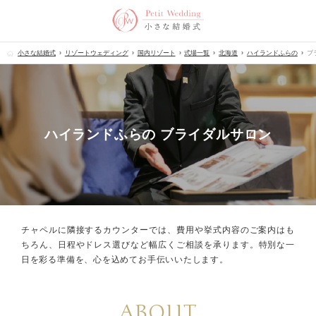
小さな結婚式
リゾートウェディング
国内リゾート
式場一覧
北海道
ハイランドふらの
ブ
ハイランドふらの ブライダルサロン
チャペルに隣接するカウンターでは、
費用や挙式内容のご案内はも
ちろん、
日程やドレス選びなど幅広くご相談を承ります。
特別な一
日を彩る準備を、心を込めてお手伝いいたします。
ABOUT