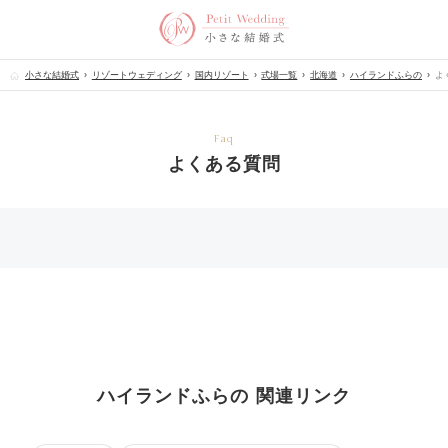
小さな結婚式
リゾートウェディング
国内リゾート
式場一覧
北海道
ハイランドふらの
よ
Faq
よくある質問
ハイランドふらの 関連リンク