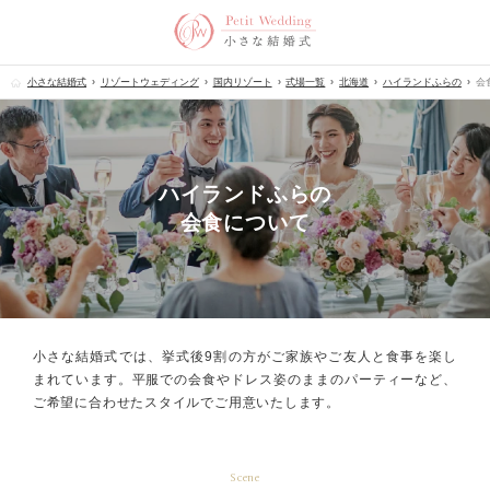
小さな結婚式
リゾートウェディング
国内リゾート
式場一覧
北海道
ハイランドふらの
会
ハイランドふらの
会食について
小さな結婚式では、挙式後9割の方が
ご家族やご友人と食事を楽し
まれています。
平服での会食やドレス姿のままのパーティーなど、
ご希望に合わせたスタイルでご用意いたします。
Scene