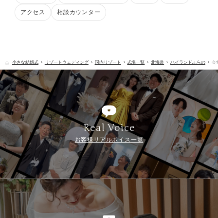
アクセス
相談カウンター
小さな結婚式
リゾートウェディング
国内リゾート
式場一覧
北海道
ハイランドふらの
会
Real Voice
お客様リアルボイス一覧