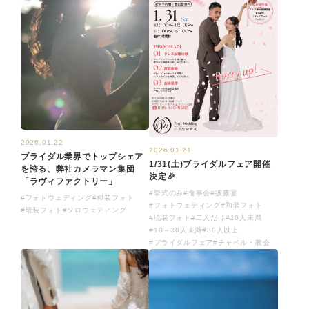
2026.01.22
2026.01.21
ブライダル業界でトップシェア
1/31(土)ブライダルフェア開催
を誇る、弊社カメラマン集団
決定🎉
「ラヴィファクトリー」
#挙式のみ
#食事会
#披露宴
#フォトウェディング
#和装フォト
#フォトウェディング
#和装フォト
#琉装フォト
#ソロウェディング
#琉装フォト
#二人だけ
#10人未満
#10～30人未満
#30人以上
#ブライダルフェア
#チャペル・教会