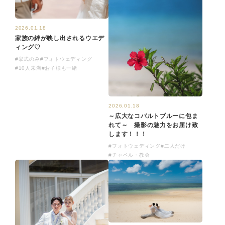
2026.01.18
家族の絆が映し出されるウエデ
ィング♡
#挙式のみ
#フォトウェディング
#10人未満
#お子様も一緒
2026.01.18
～広大なコバルトブルーに包ま
れて～ 撮影の魅力をお届け致
します！！！
#フォトウェディング
#二人だけ
#チャペル・教会