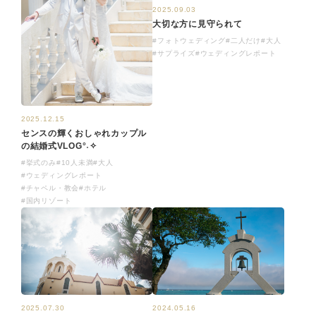
2025.09.03
大切な方に見守られて
#フォトウェディング
#二人だけ
#大人
#サプライズ
#ウェディングレポート
2025.12.15
センスの輝くおしゃれカップル
の結婚式VLOG°˖✧
#挙式のみ
#10人未満
#大人
#ウェディングレポート
#チャペル・教会
#ホテル
#国内リゾート
2025.07.30
2024.05.16