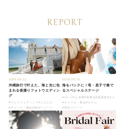
REPORT
2026.03.23
2026.04.22
海をバックに！母・息子で奏で
沖縄旅行で叶えた、海と光に包
るスペシャルステージ
まれる後撮りフォトウエディン
グ
#10～30人未満
#食事会
#披露宴
#大人
#チャペル・教会
#ホテル
#フォトウェディング
#二人だけ
#国内リゾート
#チャペル・教会
#国内リゾート