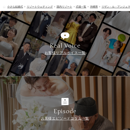
小さな結婚式
リゾートウェディング
国内リゾート
式場一覧
沖縄県
リザン・ル・アンジュ
Real Voice
お客様リアルボイス一覧
Episode
お客様エピソードコラム一覧