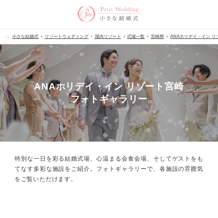
小さな結婚式
リゾートウェディング
国内リゾート
式場一覧
宮崎県
ANAホリデイ・イン 
ANAホリデイ・イン リゾート宮崎
フォトギャラリー
特別な一日を彩る結婚式場、心温まる会食会場、
そしてゲストをも
てなす多彩な施設をご紹介。フォトギャラリーで、
各施設の雰囲気
をご覧いただけます。