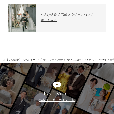
小さな結婚式 宮崎スタジオについて
詳しくみる
小さな結婚式
挙式レポート・ブログ
フォトウェディング
・
二人だけ
・
ウェディングレポート
宮崎
Real Voice
お客様リアルボイス一覧