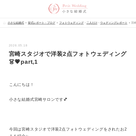
小さな結婚式
挙式レポート・ブログ
フォトウェディング
・
二人だけ
・
ウェディングレポート
宮崎
2026.05.18
宮崎スタジオで洋装2点フォトウェディング
👗💗part,1
こんにちは！
小さな結婚式宮崎サロンです💕
今回は宮崎スタジオで洋装2点フォトウェディングをされたお2