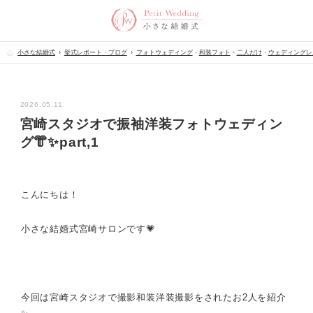
小さな結婚式
挙式レポート・ブログ
フォトウェディング
・
和装フォト
・
二人だけ
・
ウェディングレ
2026.05.11
宮崎スタジオで振袖洋装フォトウェディン
グ👘✨part,1
こんにちは！
小さな結婚式宮崎サロンです💗
今回は宮崎スタジオで撮影和装洋装撮影をされたお2人を紹介