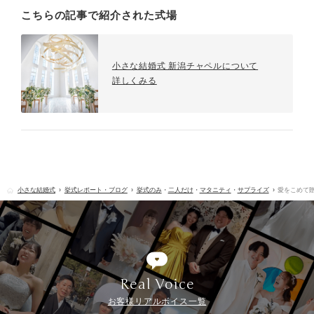
こちらの記事で紹介された式場
小さな結婚式 新潟チャペルについて
詳しくみる
小さな結婚式
挙式レポート・ブログ
挙式のみ
・
二人だけ
・
マタニティ
・
サプライズ
愛をこめて
Real Voice
お客様リアルボイス一覧