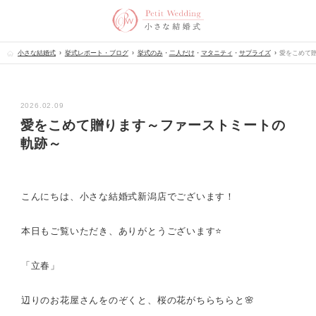
小さな結婚式
挙式レポート・ブログ
挙式のみ
・
二人だけ
・
マタニティ
・
サプライズ
愛をこめて
2026.02.09
愛をこめて贈ります～ファーストミートの
軌跡～
こんにちは、小さな結婚式新潟店でございます！
本日もご覧いただき、ありがとうございます⭐
「立春」
辺りのお花屋さんをのぞくと、桜の花がちらちらと🌸