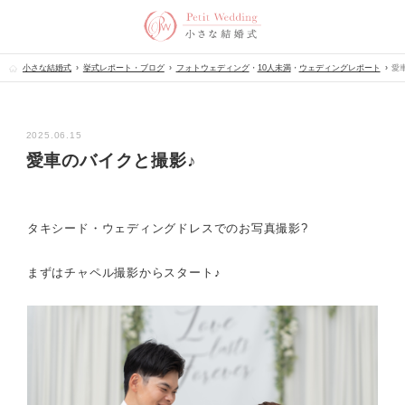
小さな結婚式
挙式レポート・ブログ
フォトウェディング
・
10人未満
・
ウェディングレポート
愛
2025.06.15
愛車のバイクと撮影♪
タキシード・ウェディングドレスでのお写真撮影?
まずはチャペル撮影からスタート♪