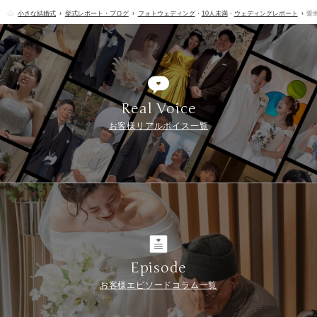
小さな結婚式
挙式レポート・ブログ
フォトウェディング
・
10人未満
・
ウェディングレポート
愛
Real Voice
お客様リアルボイス一覧
Episode
お客様エピソードコラム一覧