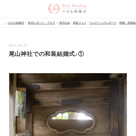
小さな結婚式
挙式レポート・ブログ
挙式のみ
・
和装フォト
・
ウェディングレポート
・
和婚・和装結
2024.05.31
尾山神社での和装結婚式♪①