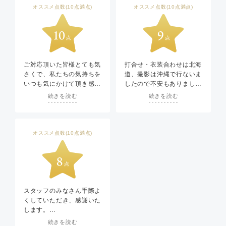
オススメ点数(10点満点)
オススメ点数(10点満点)
ご対応頂いた皆様とても気
打合せ・衣装合わせは北海
さくで、私たちの気持ちを
道、撮影は沖縄で行ないま
いつも気にかけて頂き感謝
したので不安もありました
しています。
が、途中からの変更なども
続きを読む
続きを読む
対応頂いたり現地のスタッ
フの方も皆さん接しやすく
対応も良かったです。
強いて言えば需要は少ない
オススメ点数(10点満点)
と思いますが男女ともサイ
ズのバリエーションが多い
とさらに良かったと思いま
す笑
スタッフのみなさん手際よ
くしていただき、感謝いた
します。
初めてでも緊張しましたが
続きを読む