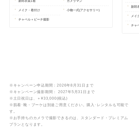
新郎衣装1着
カメラマン
新郎
メイク・着付け
小物一式(アクセサリー)
メイ
チャペル＋ビーチ撮影
チャ
※キャンペーン申込期間：2026年8月31日まで
※キャンペーン撮影期間： 2027年5月31日まで
※土日祝日は、＋¥33,000(税込)
※肌着･靴・ブーケは別途ご用意ください。購入･レンタルも可能で
す。
※お手持ちのカメラで撮影できるのは、スタンダード・プレミアム
プランとなります。