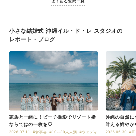
よくある質問一覧
小さな結婚式 沖縄イル・ド・レ スタジオの
レポート・ブログ
家族と一緒に！ビーチ撮影でリゾート婚
沖縄の自然に
ならではの一枚を♡
叶える鮮やか
2026.07.11
#食事会
#10～30人未満
#ウェディ
2026.06.30
#