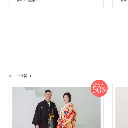
チャペル使用料
チャ
（ 和装 ）