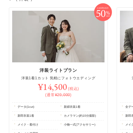
洋装ライトプラン
洋装1着1カット 気軽にフォトウエディング
¥14,500
(税込)
(通常
¥29,000
)
データ(1cut)
新婦衣装1着
全デー
新郎衣装1着
カメラマン(約10分撮影)
新郎
メイク・着付け
小物一式(アクセサリー)
メイ