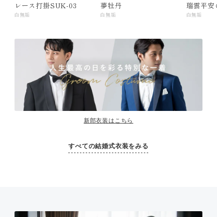
レース打掛SUK-03
夢牡丹
瑞雲平安
白無垢
白無垢
白無垢
新郎衣装はこちら
すべての結婚式衣装をみる