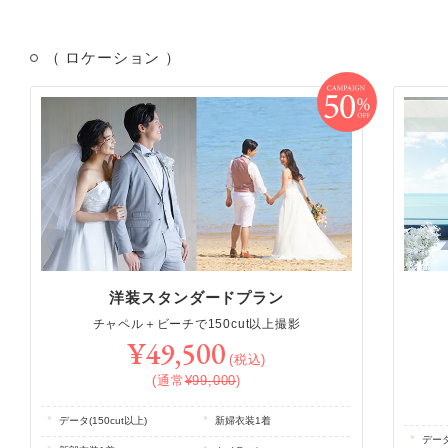
（ ロケーション ）
洋装スタンダードプラン
チャペル＋ビーチで150cut以上撮影
¥49,500
(税込)
(通常
¥99,000
)
データ(150cut以上)
新婦衣装1着
データ