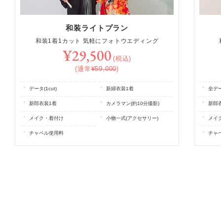
和装ライトプラン
和装1着1カット 気軽にフォトウエディング
¥29,500
(税込)
(通常
¥59,000
)
データ(1cut)
新婦衣装1着
全デー
新郎衣装1着
カメラマン(約10分撮影)
新郎
メイク・着付け
小物一式(アクセサリー)
メイ
チャペル使用料
チャ