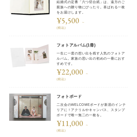
結婚式の定番「六つ切台紙」は、遠方のご
親族への贈り物にぴったり。喜ばれる一枚
をお届けします。
¥5,500
～
(税込)
フォトアルバム(1冊)
一生に一度の想い出を残す人気のフォトア
ルバム。家族の思い出の初めの一冊におす
すめです。
¥22,000
～
(税込)
フォトボード
二次会のWELCOMEボードが新居のインテ
リアに！アクリルやキャンバス、スタンプ
ボードで唯一無二の一枚を。
¥11,000
～
(税込)