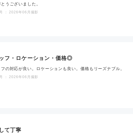
がとうございました。
 ： 2026年06月撮影
ッフ・ロケーション・価格◎
ッフの対応が良い。ロケーションも良い。価格もリーズナブル。
 ： 2026年06月撮影
して丁寧