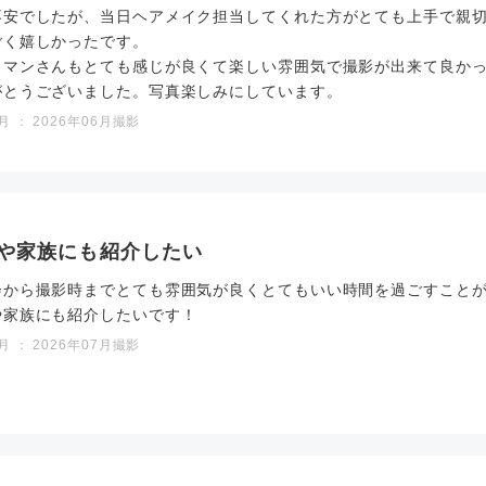
不安でしたが、当日ヘアメイク担当してくれた方がとても上手で親
ごく嬉しかったです。
ラマンさんもとても感じが良くて楽しい雰囲気で撮影が出来て良か
がとうございました。写真楽しみにしています。
 ： 2026年06月撮影
や家族にも紹介したい
会から撮影時までとても雰囲気が良くとてもいい時間を過ごすこと
や家族にも紹介したいです！
 ： 2026年07月撮影