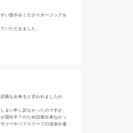
やすい指示をくださりポージングを
っていただきました。
の試着も出来ると言われましたが、
てしまい申し訳なかったのですが、
スが貸出中？のため試着出来なかっ
セサリーやパフスリーブの追加を連