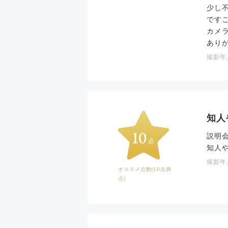
少し
です
カメ
あり
撮影年月
知人
説明
知人
撮影年月
オススメ点数(10点満
点)