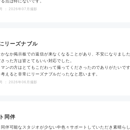
なる点は特にないです。
 ： 2026年07月撮影
にリーズナブル
なかなか掲示板での返信が来なくなることがあり、不安になりまし
ださった方は皆とてもいい対応でした。
ラマンの方はとてもこだわって撮ってくださったのでありがたいで
を考えると非常にリーズナブルだったなと思います。
 ： 2026年06月撮影
ト同伴
ト同伴可能なスタジオが少ない中色々サポートしていただき素晴ら