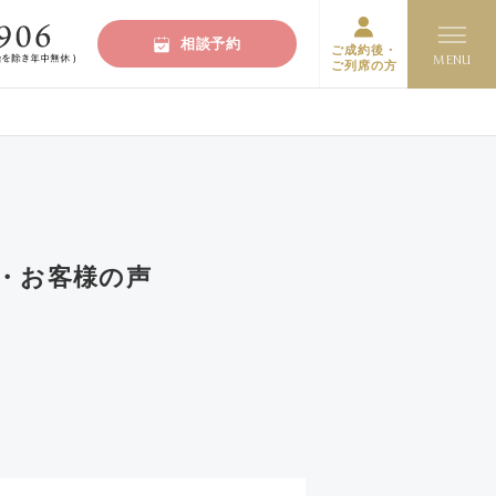
相談予約
ご成約後・
ご列席の方
・お客様の声