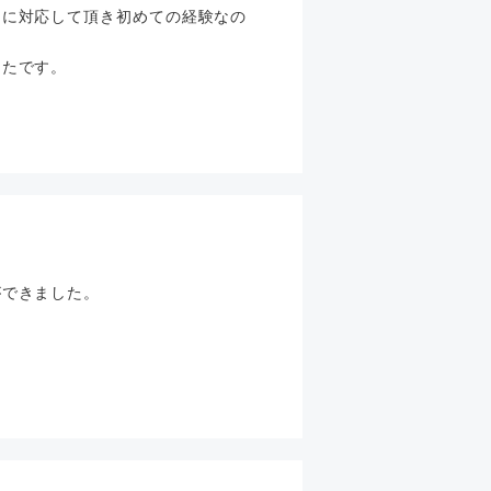
切に対応して頂き初めての経験なの
ったです。
ができました。