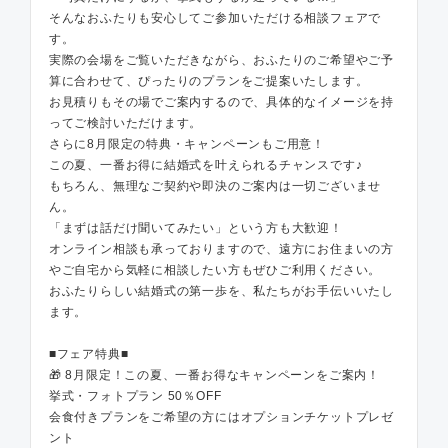
そんなおふたりも安心してご参加いただける相談フェアで
す。
実際の会場をご覧いただきながら、おふたりのご希望やご予
算に合わせて、ぴったりのプランをご提案いたします。
お見積りもその場でご案内するので、具体的なイメージを持
ってご検討いただけます。
さらに8月限定の特典・キャンペーンもご用意！
この夏、一番お得に結婚式を叶えられるチャンスです♪
もちろん、無理なご契約や即決のご案内は一切ございませ
ん。
「まずは話だけ聞いてみたい」という方も大歓迎！
オンライン相談も承っておりますので、遠方にお住まいの方
やご自宅から気軽に相談したい方もぜひご利用ください。
おふたりらしい結婚式の第一歩を、私たちがお手伝いいたし
ます。
■フェア特典■
🎁 8月限定！この夏、一番お得なキャンペーンをご案内！
挙式・フォトプラン 50％OFF
会食付きプランをご希望の方にはオプションチケットプレゼ
ント