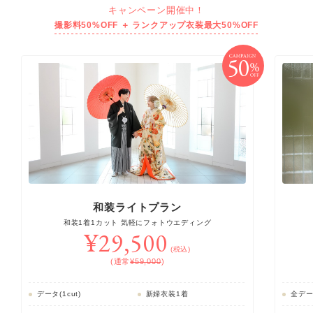
キャンペーン開催中！
撮影料50%OFF ＋ ランクアップ衣装最大50%OFF
50
和装ライトプラン
和装1着1カット 気軽にフォトウエディング
¥29,500
(税込)
(通常
¥59,000
)
データ(1cut)
新婦衣装1着
全データ