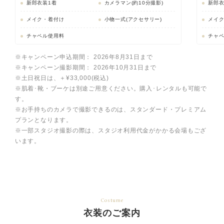
新郎衣装1着
カメラマン(約10分撮影)
新郎衣
メイク・着付け
小物一式(アクセサリー)
メイ
チャペル使用料
チャ
※キャンペーン申込期間： 2026年8月31日まで
※キャンペーン撮影期間： 2026年10月31日まで
※土日祝日は、＋¥33,000(税込)
※肌着･靴・ブーケは別途ご用意ください。購入･レンタルも可能で
す。
※お手持ちのカメラで撮影できるのは、スタンダード・プレミアム
プランとなります。
※一部スタジオ撮影の際は、スタジオ利用代金がかかる会場もござ
います。
Costume
衣装のご案内