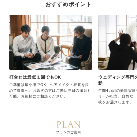
おすすめポイント
打合せは最低１回でもOK
ウェディング専門
影
ご準備は最小限でOK！ヘアメイク・衣裳を決
めて撮影へ。お急ぎの方はご来店当日の撮影も
年間4万組の撮影実績
可能。お気軽にご相談ください。
リーが担当。自然な
枚をお届けします。
PLAN
プランのご案内