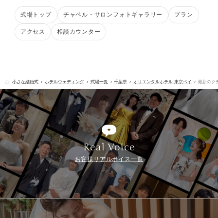
式場トップ
チャペル・サロンフォトギャラリー
プラン
アクセス
相談カウンター
小さな結婚式
ホテルウェディング
式場一覧
千葉県
オリエンタルホテル 東京ベイ
最新のク
Real Voice
お客様リアルボイス一覧