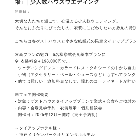
場」│少人数ハウスウエディング
開催日：
大切な人たちと過ごす、心温まる少人数ウェディング。
そんなおふたりにぴったりの、衣装にこだわりたい方必見の特
こちらは各ゲストハウスと小さな結婚式の限定タイアッププラ
👗新プランの魅力 6名様挙式会食基本プランに
💎 衣装料金＋198,000円で…
- ウェディングドレス・カラードレス・タキシードの中から自
- 小物（アクセサリー・ベール・シューズなど）もすべてラン
- 他では難しい！追加料金なしで、憧れのコーディネートが叶い
📅フェア開催概要
- 対象：ゲストハウスタイアッププランで挙式＋会食をご検討
- 内容：会場見学予約・衣装展示・個別相談会
- 開催日：2025年12月〜随時（完全予約制）
～タイアップホテル様～
・神戸メリケンパークオリエンタルホテル