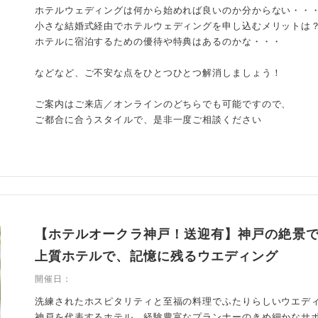
ホテルウェディングは何から始めれば良いのか分からない・・
小さな結婚式経由でホテルウェディングを申し込むメリットは
ホテルに宿泊するための優待や特典はあるのかな・・・
などなど、ご不安な点をひとつひとつ解消しましょう！
ご案内はご来店／オンラインのどちらでも可能ですので、
ご都合に合うスタイルで、是非一度ご相談ください
【ホテルオークラ神戸！送迎有】神戸の絶景
上質ホテルで、記憶に残るウエディング
開催日：
洗練されたホスピタリティと至福の料理でふたりらしいウエデ
神戸を代表するホテル。経験豊富なプランナーのきめ細かなサ