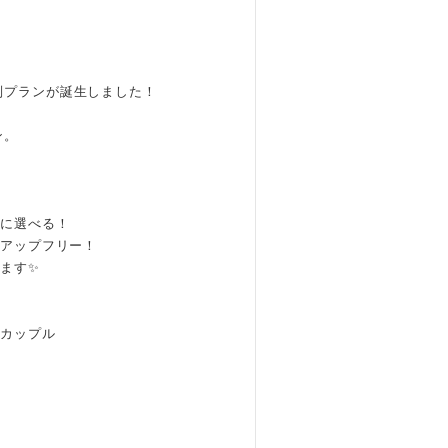
別プランが誕生しました！
ン。
由に選べる！
クアップフリー！
ます✨
のカップル