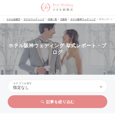
小さな結婚式
ホテルウェディング
式場一覧
大阪府
ホテル阪神ウェディング
挙式レポート
ホテル阪神ウェディング 挙式レポート・ブ
ログ
カテゴリを探す
指定なし
記事を絞り込む