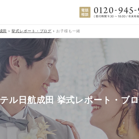
成田
挙式レポート・ブログ
お子様も一緒
テル日航成田 挙式レポート・ブ