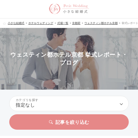
小さな結婚式
ホテルウェディング
式場一覧
京都府
ウェスティン都ホテル京都
挙式レポー
ウェスティン都ホテル京都 挙式レポート・
ブログ
カテゴリを探す
指定なし
記事を絞り込む