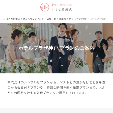
小さな結婚式
ホテルウェディング
式場一覧
兵庫県
ホテルプラザ神戸
プランのご案内
ホテルプラザ神戸 プランのご案内
挙式だけのシンプルなプランから、
ゲストとの温かなひとときを過
ごせる会食付きプランや、
特別な瞬間を残す撮影プランまで。
おふ
たりの理想を叶える各種プランをご用意しております。