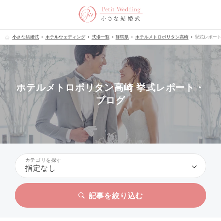
小さな結婚式
ホテルウェディング
式場一覧
群馬県
ホテルメトロポリタン高崎
挙式レポー
ホテルメトロポリタン高崎 挙式レポート・
ブログ
カテゴリを探す
指定なし
記事を絞り込む