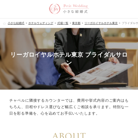
小さな結婚式
ホテルウェディング
式場一覧
東京都
リーガロイヤルホテル東京
ブライダル
リーガロイヤルホテル東京 ブライダルサロ
ン
チャペルに隣接するカウンターでは、
費用や挙式内容のご案内はも
ちろん、
日程やドレス選びなど幅広くご相談を承ります。
特別な一
日を彩る準備を、心を込めてお手伝いいたします。
ABOUT