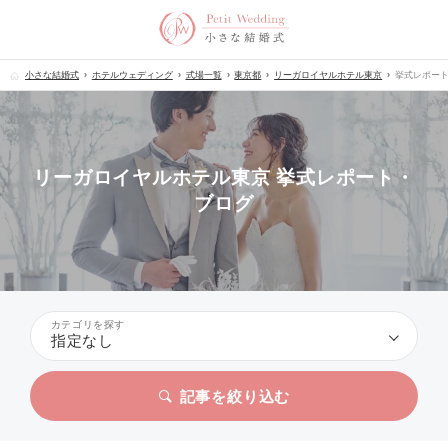
小さな結婚式
ホテルウェディング
式場一覧
東京都
リーガロイヤルホテル東京
挙式レポー
リーガロイヤルホテル東京 挙式レポート・
ブログ
カテゴリを探す
指定なし
記事を絞り込む