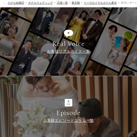
小さな結婚式
ホテルウェディング
式場一覧
東京都
リーガロイヤルホテル東京
挙式レポー
Real Voice
お客様リアルボイス一覧
Episode
お客様エピソードコラム一覧