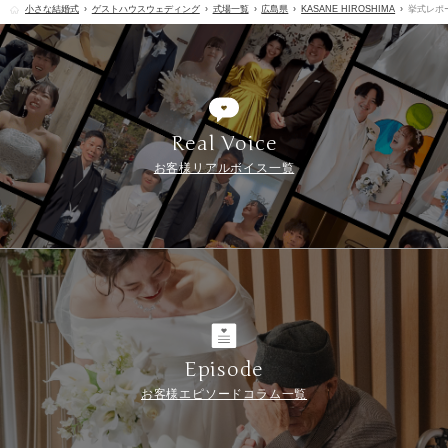
小さな結婚式
ゲストハウスウェディング
式場一覧
広島県
KASANE HIROSHIMA
挙式レポ
Real Voice
お客様リアルボイス一覧
Episode
お客様エピソードコラム一覧