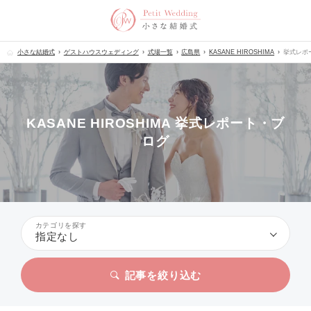
小さな結婚式
ゲストハウスウェディング
式場一覧
広島県
KASANE HIROSHIMA
挙式レポ
KASANE HIROSHIMA 挙式レポート・ブ
ログ
カテゴリを探す
指定なし
記事を絞り込む