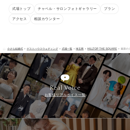
式場トップ
チャペル・サロンフォトギャラリー
プラン
アクセス
相談カウンター
小さな結婚式
ゲストハウスウェディング
式場一覧
埼玉県
HILLTOP THE SQUARE
最新の
Real Voice
お客様リアルボイス一覧