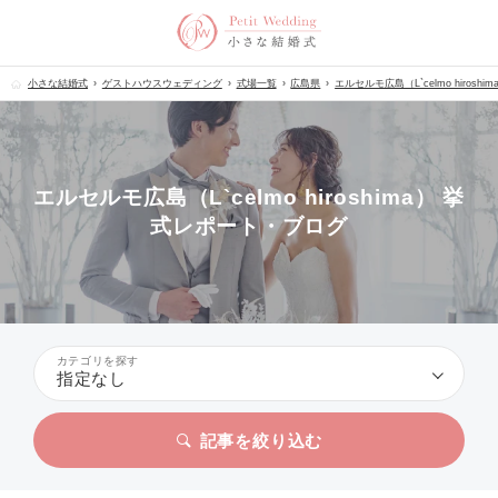
小さな結婚式
ゲストハウスウェディング
式場一覧
広島県
エルセルモ広島（L`celmo hiroshim
エルセルモ広島（L`celmo hiroshima） 挙
式レポート・ブログ
カテゴリを探す
指定なし
記事を絞り込む