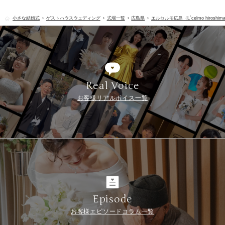
小さな結婚式
ゲストハウスウェディング
式場一覧
広島県
エルセルモ広島（L`celmo hiroshim
Real Voice
お客様リアルボイス一覧
Episode
お客様エピソードコラム一覧