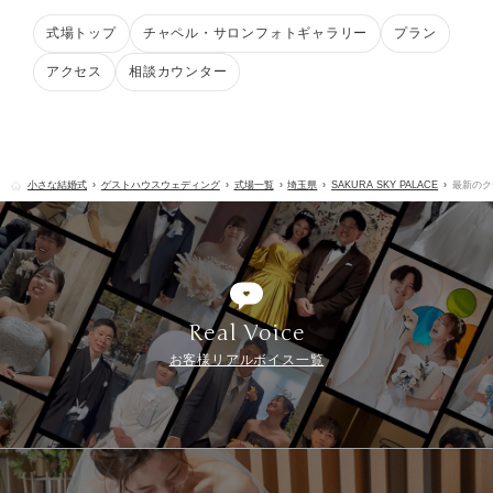
式場トップ
チャペル・サロンフォトギャラリー
プラン
アクセス
相談カウンター
小さな結婚式
ゲストハウスウェディング
式場一覧
埼玉県
SAKURA SKY PALACE
最新のク
Real Voice
お客様リアルボイス一覧