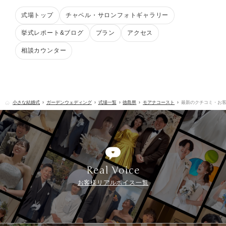
式場トップ
チャペル・サロンフォトギャラリー
挙式レポート&ブログ
プラン
アクセス
相談カウンター
小さな結婚式
ガーデンウェディング
式場一覧
徳島県
モアナコースト
最新のクチコミ・お
Real Voice
お客様リアルボイス一覧