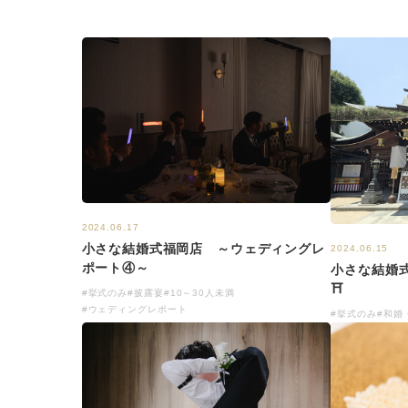
2024.06.17
小さな結婚式福岡店 ～ウェディングレ
2024.06.15
ポート④～
小さな結婚
⛩
#挙式のみ
#披露宴
#10～30人未満
#ウェディングレポート
#挙式のみ
#和婚