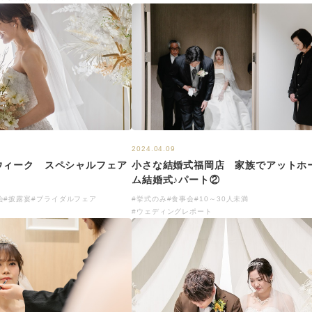
2024.04.09
ウィーク スペシャルフェア
小さな結婚式福岡店 家族でアットホ
ム結婚式♪パート②
会
#披露宴
#ブライダルフェア
#挙式のみ
#食事会
#10～30人未満
#ウェディングレポート