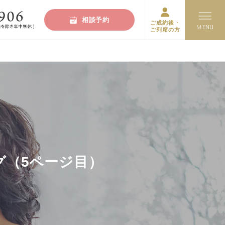
相談予約
ご成約後・
ご列席の方
グ（5ページ目）