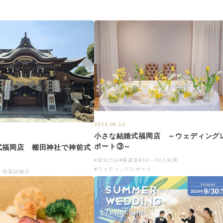
2024.06.14
小さな結婚式福岡店 ～ウェディング
ポート③～
式福岡店 櫛田神社で神前式
#挙式のみ
#披露宴
#10～30人未満
#ウェディングレポート
・和装結婚式