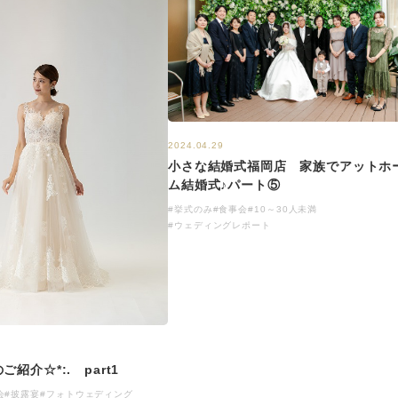
2024.04.29
小さな結婚式福岡店 家族でアットホ
ム結婚式♪パート⑤
#挙式のみ
#食事会
#10～30人未満
#ウェディングレポート
紹介☆*:. part1
会
#披露宴
#フォトウェディング