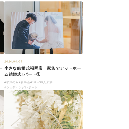
2024.04.04
ー
小さな結婚式福岡店 家族でアットホー
ム結婚式♪パート①
#挙式のみ
#食事会
#10～30人未満
#ウェディングレポート