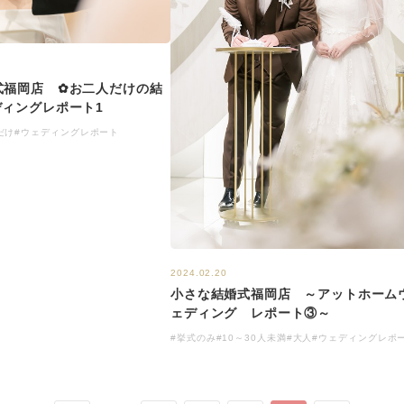
式福岡店 ✿お二人だけの結
ディングレポート1
だけ
#ウェディングレポート
2024.02.20
小さな結婚式福岡店 ～アットホーム
ェディング レポート③～
#挙式のみ
#10～30人未満
#大人
#ウェディングレポ