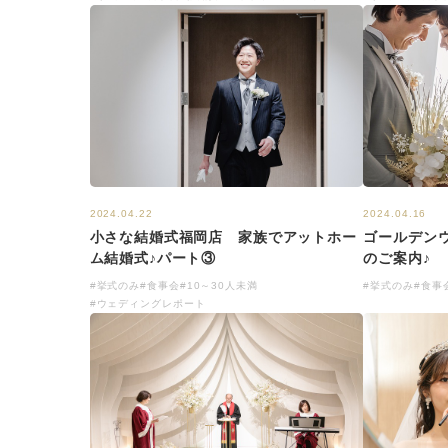
2024.04.16
2024.04.22
ゴールデン
小さな結婚式福岡店 家族でアットホー
のご案内♪
ム結婚式♪パート③
#挙式のみ
#食事
#挙式のみ
#食事会
#10～30人未満
#ウェディングレポート