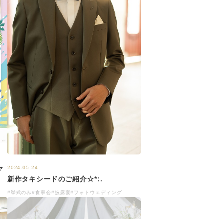
ャ
2024.05.24
新作タキシードのご紹介☆*:.
#挙式のみ
#食事会
#披露宴
#フォトウェディング