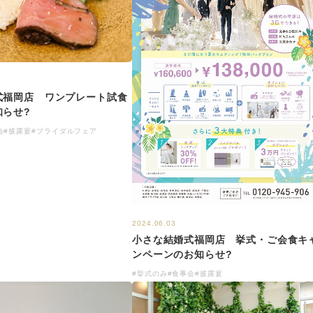
式福岡店 ワンプレート試食
知らせ?
会
#披露宴
#ブライダルフェア
2024.06.03
小さな結婚式福岡店 挙式・ご会食キ
ンペーンのお知らせ?
#挙式のみ
#食事会
#披露宴