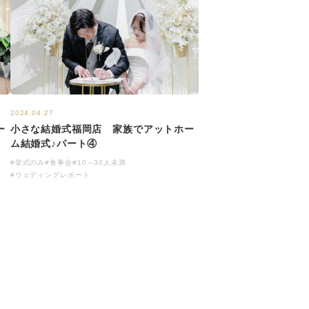
2024.04.27
ー
小さな結婚式福岡店 家族でアットホー
ム結婚式♪パート④
#挙式のみ
#食事会
#10～30人未満
#ウェディングレポート