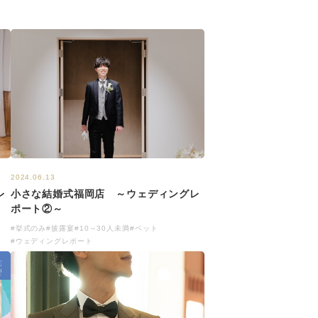
2024.06.13
レ
小さな結婚式福岡店 ～ウェディングレ
ポート②～
#挙式のみ
#披露宴
#10～30人未満
#ペット
#ウェディングレポート