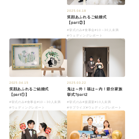
2025.04.18
笑顔あふれるご結婚式
【part②】
#挙式のみ
#食事会
#10～30人未満
#ウェディングレポート
2025.04.15
2025.03.22
笑顔あふれるご結婚式
鬼は～外！福は～内！節分家族
【part①】
挙式?part2
#挙式のみ
#食事会
#10～30人未満
#挙式のみ
#披露宴
#10人未満
#ウェディングレポート
#サプライズ
#ウェディングレポート