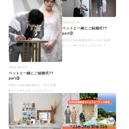
2025.08.20
ペットと一緒にご結婚式??
part②
#挙式のみ
#食事会
#10～30人未満
#ペット
#ウェディングレポート
2025.08.23
ペットと一緒にご結婚式??
part③
#挙式のみ
#披露宴
#10～30人未満
#ペット
#ウェディングレポート