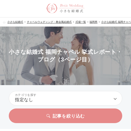
小さな結婚式
チャペルウェディング・教会風結婚式
式場一覧
福岡県
小さな結婚式 福岡チャ
小さな結婚式 福岡チャペル 挙式レポート・
ブログ（3ページ目）
カテゴリを探す
指定なし
記事を絞り込む