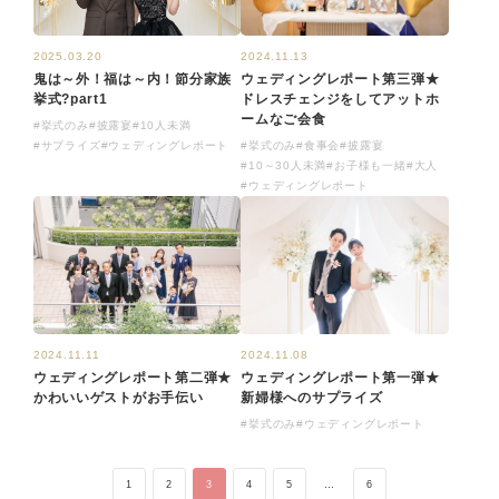
2024.11.13
2025.03.20
ウェディングレポート第三弾★
鬼は～外！福は～内！節分家族
ドレスチェンジをしてアットホ
挙式?part1
ームなご会食
#挙式のみ
#披露宴
#10人未満
#挙式のみ
#食事会
#披露宴
#サプライズ
#ウェディングレポート
#10～30人未満
#お子様も一緒
#大人
#ウェディングレポート
2024.11.11
2024.11.08
ウェディングレポート第二弾★
ウェディングレポート第一弾★
かわいいゲストがお手伝い
新婦様へのサプライズ
#挙式のみ
#ウェディングレポート
1
2
3
4
5
…
6