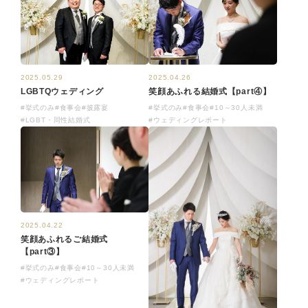
2025.05.29
2025.04.26
LGBTQウェディング
笑顔あふれる結婚式【part④】
#挙式のみ
#食事会
#披露宴
#挙式のみ
#食事会
#10～30人未満
#LGBT・同性結婚式
#ウェディングレポート
2025.04.22
笑顔あふれるご結婚式
【part③】
#挙式のみ
#食事会
#10～30人未満
#ウェディングレポート