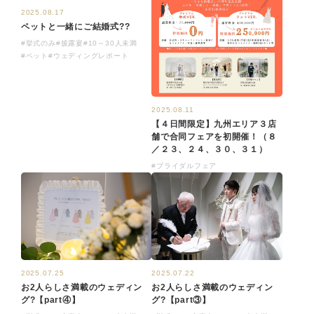
2025.08.17
ペットと一緒にご結婚式??
#挙式のみ
#披露宴
#10～30人未満
#ペット
#ウェディングレポート
2025.08.11
【４日間限定】九州エリア３店
舗で合同フェアを初開催！（８
／２３、２４、３０、３１）
#ブライダルフェア
2025.07.25
2025.07.22
お2人らしさ満載のウェディン
お2人らしさ満載のウェディン
グ?【part④】
グ?【part③】