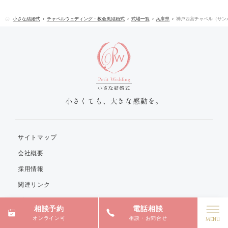
小さな結婚式
チャペルウェディング・教会風結婚式
式場一覧
兵庫県
神戸西宮チャペル（サン
小さくても、大きな感動を。
サイトマップ
会社概要
採用情報
関連リンク
プライバシーポリシー
相談予約
電話相談
プレスリリース
オンライン可
相談・お問合せ