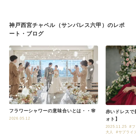
新郎新婦控室も特別感があ
で可愛いヘアメイクに仕上
り嬉しかったですし、退場
げてくださり、とても嬉し
時の演出もとても綺麗で大
かったです。
満足です。
当日は緊張していました
見積もり金額と最終金額に
神戸西宮チャペル（サンパレス六甲）のレポ
が、前撮りから関わってく
大きな差もなく、もともと
ート・ブログ
ださっているスタッフの皆
の価格も良心的だったの
さまがそばにいてくださ
で、安心して準備を進める
り、安心して式を迎えるこ
ことができました。
とができました。ゲストの
交通手段についても、専用
バスを手配していただき、
当日も問題なく式場に到着
できました。
どんな相談にも親身に寄り
添ってくださり、難しそう
な要望に対しても決して否
定せず、必ず提案や代案を
考えてくださいます。アッ
トホームな雰囲気で結婚式
フラワーシャワーの意味合いとは・・🌸
赤いドレスで
を挙げたい方には、心から
ォト】
2026.05.12
おすすめできる式場です。
2025.11.25
#
費用面も心配していました
大人
#サプライ
が、持ち込みなどを工夫す