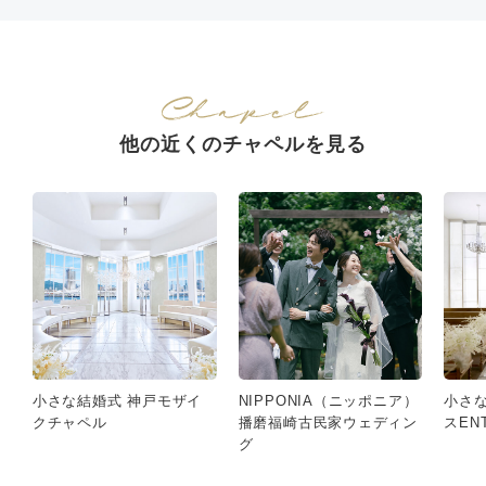
他の近くのチャペルを見る
小さな結婚式 神戸モザイ
NIPPONIA（ニッポニア）
小さ
クチャペル
播磨福崎古民家ウェディン
スEN
グ