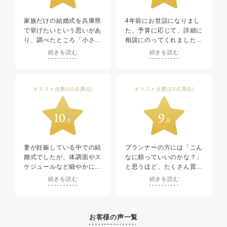
家族だけの結婚式を兵庫県
4年前にお世話になりまし
で挙げたいという思いがあ
た。予算に応じて、詳細に
り、調べたところ「小さな
相談にのってくれました。
結婚式」さんを知り、相談
国際結婚で、通常のお式よ
続きを読む
続きを読む
に行きました。その際にサ
り特殊な形になりました
ンパレス六甲さんをご紹介
が、臨機応変に対応して頂
していただきました。
きました。さらに私がドレ
少人数での家族婚を希望し
スのサイズ4Lで、他社で
オススメ点数(10点満点)
オススメ点数(10点満点)
ていたのですが、その思い
はなかなか見つからなかっ
を快く受け入れてくださ
たのですが、ここではとて
り、私たちの理想に寄り添
も可愛いイメージどおりの
った形で準備を進めていた
ウェディングドレスが見つ
だけました。
かり、ブーケも好きな色の
前撮りは当初別の場所を検
お花を入れてもらえまし
妻が妊娠している中での結
プランナーの方には「こん
討していましたが、スタジ
た。担当者と相談して、好
婚式でしたが、体調面やス
なに頼っていいのかな？」
オもガーデンもとても可愛
きな音楽を場面ごとに選ん
ケジュールなど細やかに配
と思うほど、たくさん質問
く、前撮りも結婚式もサン
だり、また途中でのお召し
慮していただき、安心して
してしまいましたが、いつ
続きを読む
続きを読む
パレス六甲さんで行うこと
替えも夫の出身地特有の衣
当日を迎えることができま
もすぐにお返事をくださ
に決めました。前撮りは想
装にしてもらったりもしま
した。
り、私たちに合った提案や
像していたよりも予算を抑
した。とても満足しまし
打ち合わせの段階から無理
「他の方はこんな雰囲気で
えることができ、当初予定
た。
のない進行を提案してくだ
すよ」と具体例も教えてい
お客様の声一覧
していなかった和装も、試
さり、当日もスタッフの皆
ただけて、とても心強かっ