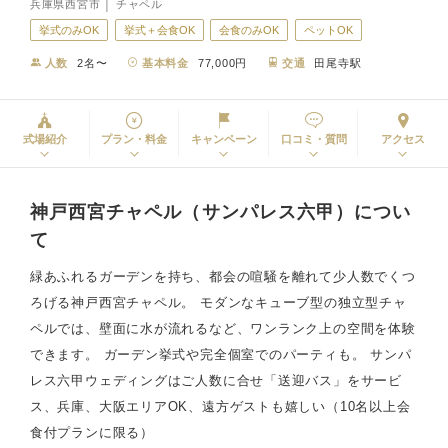
兵庫県西宮市 │ チャペル
挙式のみOK
挙式＋会食OK
会食のみOK
ペットOK
人数
2名〜
基本料金
77,000円
交通
田尾寺駅
式場紹介
プラン・料金
キャンペーン
口コミ・質問
アクセス
神戸西宮チャペル（サンパレス六甲）につい
て
緑あふれるガーデンを持ち、都会の喧騒を離れて少人数でくつ
ろげる神戸西宮チャペル。 モダンなキューブ型の独立型チャ
ペルでは、壁面に水が流れるなど、ワンランク上の空間を体験
できます。 ガーデン挙式や完全個室でのパーティも。 サンパ
レス六甲ウェディングはご人数に合せ「送迎バス」をサービ
ス、兵庫、大阪エリアOK、遠方ゲストも嬉しい（10名以上会
食付プランに限る）