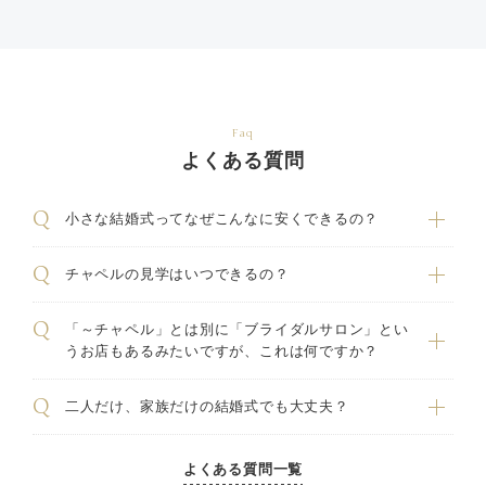
着してみるととても可愛
さまが常に気にかけてくだ
たです。
く、結果的に和装と洋装の
さったおかげで、妻も終始
自宅から式場が遠く、打ち
両方で撮影しました。衣装
リラックスして過ごすこと
合わせ回数は少なめでした
合わせの時から当日まで、
ができました。
が、分からないことがあれ
スタッフの皆さまがとても
そのような温かいサポート
ば掲示板ですぐ連絡でき、
優しく、終始楽しい雰囲気
のおかげで、妊娠中である
丁寧に対応していただけま
Faq
で撮影することができまし
ことを忘れるほど、思い出
した。
た。
よくある質問
に残る素晴らしい式を挙げ
当日のメイクスタッフの方
カメラマンさんは前撮りの
ることができ、本当に感謝
もとても優しく、要望をし
雰囲気がとても良かったた
しています。
っかり聞いてくださって、
め指名し、そのまま結婚式
小さな結婚式ってなぜこんなに安くできるの？
心から「ここで挙げてよか
想像以上に可愛く仕上げて
当日の撮影もお願いしまし
った」と思える一日になり
くださいました。完成後に
た。
ました。
スタッフの皆さんが「とて
チャペルの見学はいつできるの？
結婚式当日までの準備で
本当にありがとうございま
も綺麗！」と声をかけてく
は、打ち合わせだけでなく
した
ださり、モチベーションも
メールでのやり取りにも何
上がって最高でした。
「～チャペル」とは別に「ブライダルサロン」とい
度も対応していただき、細
挙式会場は晴れの日で、自
うお店もあるみたいですが、これは何ですか？
かな要望にも丁寧に応えて
然光が差し込むとても綺麗
くださり本当に感謝してい
な空間でした。バージンロ
ます。特にプランナーさん
二人だけ、家族だけの結婚式でも大丈夫？
ードも長すぎずちょうど良
には、細やかな配慮や提案
い距離で、緊張していた私
をたくさんしていただき、
にはぴったりでした
とても心強かったです。美
（笑）。
よくある質問一覧
容担当の方も優しく、綺麗