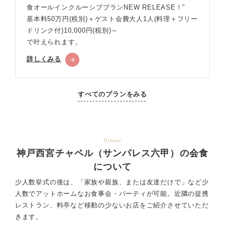
食オールインクルーシブプランNEW RELEASE！”
基本料50万円(税別)＋ゲスト会費大人1人(料理＋フリー
ドリンク付)10,000円(税別)～
で叶えられます。
詳しくみる
すべてのプランをみる
Dinner
神戸西宮チャペル（サンパレス六甲）の会食
について
少人数挙式の後は、「家族や親族、または友達だけで」など少
人数でアットホームなお食事会・パーティが可能。
近隣の提携
レストラン、料亭など移動の少ないお店をご紹介させていただ
きます。