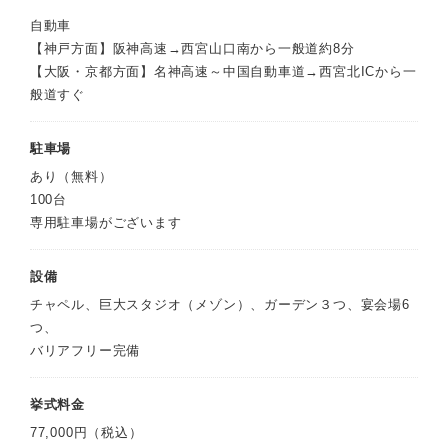
自動車
【神戸方面】阪神高速→西宮山口南から一般道約8分
【大阪・京都方面】名神高速～中国自動車道→西宮北ICから一
般道すぐ
駐車場
あり（無料）
100台
専用駐車場がございます
設備
チャペル、巨大スタジオ（メゾン）、ガーデン３つ、宴会場6
つ、
バリアフリー完備
挙式料金
77,000円（税込）