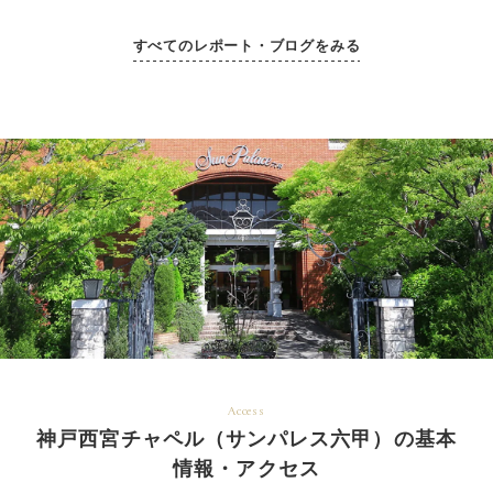
ることで、かなり抑えるこ
とができました。式場やチ
すべてのレポート・ブログをみる
ャペルも可愛く綺麗で、こ
こで結婚式を挙げることが
できて本当に良かったと思
っています。
プランナーさんをはじめ、
スタッフの皆さま、人生の
大切な節目に素敵な思い出
を作ってくださり、本当に
ありがとうございました。
Access
神戸西宮チャペル（サンパレス六甲）の基本
情報・アクセス