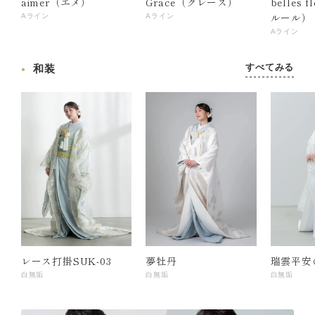
aimer（エメ）
Grace（グレース）
belles 
ルール）
Aライン
Aライン
Aライン
すべてみる
和装
レース打掛SUK-03
夢牡丹
瑞雲平安
白無垢
白無垢
白無垢