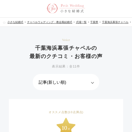
小さな結婚式
チャペルウェディング・教会風結婚式
式場一覧
千葉県
千葉海浜幕張チャペル
Voice
千葉海浜幕張チャペルの
最新のクチコミ・お客様の声
表示結果：全11件
オススメ点数(10点満点)