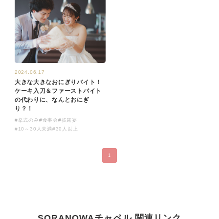
2024.06.17
大きな大きなおにぎりバイト！
ケーキ入刀＆ファーストバイト
の代わりに、なんとおにぎ
り？！
#挙式のみ
#食事会
#披露宴
#10～30人未満
#30人以上
1
SORANOWAチャペル 関連リンク