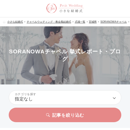
小さな結婚式
チャペルウェディング・教会風結婚式
式場一覧
宮城県
SORANOWAチャペル
SORANOWAチャペル 挙式レポート・ブロ
グ
カテゴリを探す
指定なし
記事を絞り込む