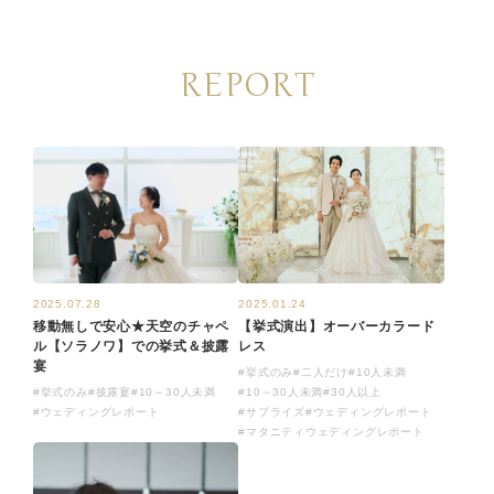
REPORT
2025.01.24
2025.07.28
【挙式演出】オーバーカラード
移動無しで安心★天空のチャペ
レス
ル【ソラノワ】での挙式＆披露
宴
#挙式のみ
#二人だけ
#10人未満
#10～30人未満
#30人以上
#挙式のみ
#披露宴
#10～30人未満
#サプライズ
#ウェディングレポート
#ウェディングレポート
#マタニティウェディングレポート