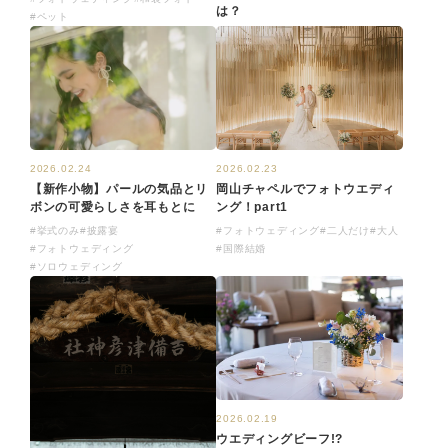
は？
#ペット
2026.02.24
2026.02.23
【新作小物】パールの気品とリ
岡山チャペルでフォトウエディ
ボンの可愛らしさを耳もとに
ング！part1
#挙式のみ
#披露宴
#フォトウェディング
#二人だけ
#大人
#フォトウェディング
#国際結婚
#ソロウェディング
2026.02.19
ウエディングビーフ!?