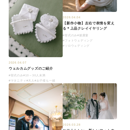
2026.04.04
【新作小物】左右で表情を変え
る＊上品クレイイヤリング
#挙式のみ
#披露宴
#フォトウェディング
#ソロウェディング
2026.04.07
ウェルカムグッズのご紹介
#挙式のみ
#10～30人未満
#マタニティ
#大人
#お子様も一緒
2026.03.28