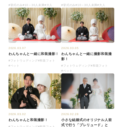
#挙式のみ
#10～30人未満
#大人
#挙式のみ
#10～30人未満
#大人
2026.03.07
2026.03.05
わんちゃんと一緒に和装撮影！
わんちゃんと一緒に撮影和装撮
影！
#フォトウェディング
#和装フォト
#ペット
#フォトウェディング
#和装フォト
#ペット
2026.03.02
2026.02.28
わんちゃんと和装撮影！
小さな結婚式のオリジナル人前
式で行う「プレリュード」と
#フォトウェディング
#和装フォト