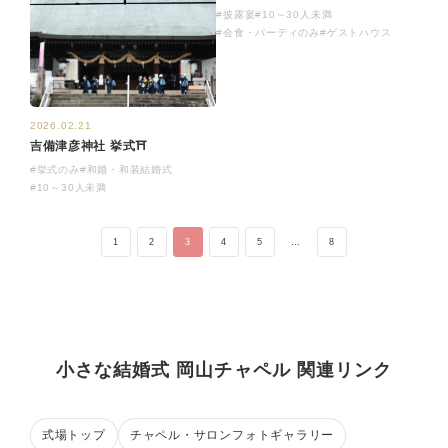
#披露宴
#10～30人未満
#会食・パーティのみ
#ゲストハウス
2026.02.21
吉備津彦神社 挙式⛩
#挙式のみ
#和婚・和装結婚式
#10～30人未満
1
2
3
4
5
…
8
小さな結婚式 岡山チャペル 関連リンク
式場トップ
チャペル・サロンフォトギャラリー