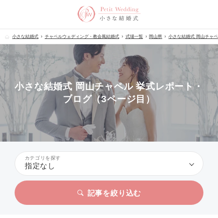
小さな結婚式
チャペルウェディング・教会風結婚式
式場一覧
岡山県
小さな結婚式 岡山チャ
小さな結婚式 岡山チャペル 挙式レポート・
ブログ（3ページ目）
カテゴリを探す
指定なし
記事を絞り込む