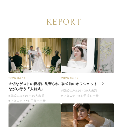
REPORT
2026.04.11
2026.04.09
大切なゲストの皆様に見守られ
挙式前のオフショット！？
ながら行う「人前式」
#挙式のみ
#10～30人未満
#挙式のみ
#10～30人未満
#マタニティ
#お子様も一緒
#マタニティ
#お子様も一緒