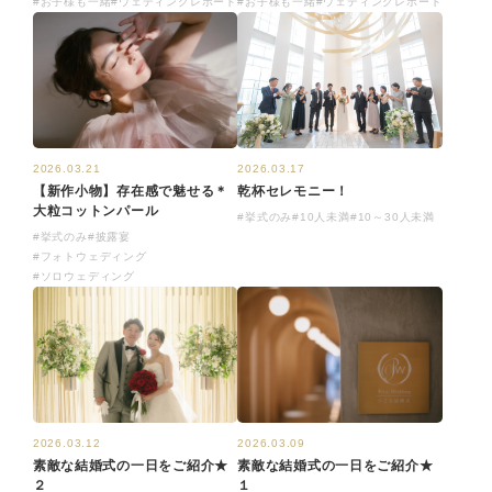
#お子様も一緒
#ウェディングレポート
#お子様も一緒
#ウェディングレポート
2026.03.17
2026.03.21
乾杯セレモニー！
【新作小物】存在感で魅せる＊
大粒コットンパール
#挙式のみ
#10人未満
#10～30人未満
#挙式のみ
#披露宴
#フォトウェディング
#ソロウェディング
2026.03.12
2026.03.09
素敵な結婚式の一日をご紹介★
素敵な結婚式の一日をご紹介★
２
１