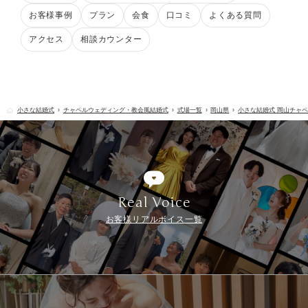
お客様事例
プラン
会食
口コミ
よくある質問
アクセス
相談カウンター
小さな結婚式
チャペルウェディング・教会風結婚式
式場一覧
岡山県
小さな結婚式 岡山チャ
Real Voice
お客様リアルボイス一覧