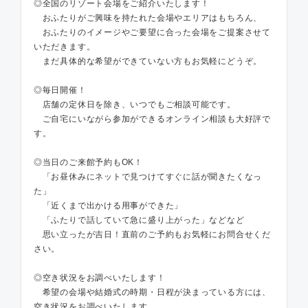
◎全国のリゾート会場をご紹介いたします！
おふたりがご興味を持たれた会場やエリアはもちろん、
おふたりのイメージやご要望に合った会場をご提案させて
いただきます。
まだ具体的な希望ができていない方もお気軽にどうぞ。
◎毎日開催！
店舗の定休日を除き、いつでもご相談可能です。
ご自宅にいながら参加ができるオンライン相談も大好評で
す。
◎当日のご来館予約もOK！
「お昼休みにネットで見つけてすぐに話が聞きたくなっ
た」
「近くまで出かける用事ができた」
「ふたりで話していて急に盛り上がった」などなど
思い立ったが吉日！直前のご予約もお気軽にお問合せくだ
さい。
◎空き状況をお調べいたします！
希望の会場や結婚式の時期・日程が決まっている方には、
空き状況をお調べいたします。