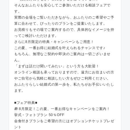
そんなおふたりも安心してご参加いただける相談フェアで
す。
実際の会場をご覧いただきながら、おふたりのご希望やご予
算に合わせて、ぴったりのプランをご提案いたします。
お見積りもその場でご案内するので、具体的なイメージを持
ってご検討いただけます。
さらに8月限定の特典・キャンペーンもご用意！
この夏、一番お得に結婚式を叶えられるチャンスです♪
もちろん、無理なご契約や即決のご案内は一切ございませ
ん。
「まずは話だけ聞いてみたい」という方も大歓迎！
オンライン相談も承っておりますので、遠方にお住まいの方
やご自宅から気軽に相談したい方もぜひご利用ください。
おふたりらしい結婚式の第一歩を、私たちがお手伝いいたし
ます。
■フェア特典■
🎁 8月限定！この夏、一番お得なキャンペーンをご案内！
挙式・フォトプラン 50％OFF
会食付きプランをご希望の方にはオプションチケットプレゼ
ント