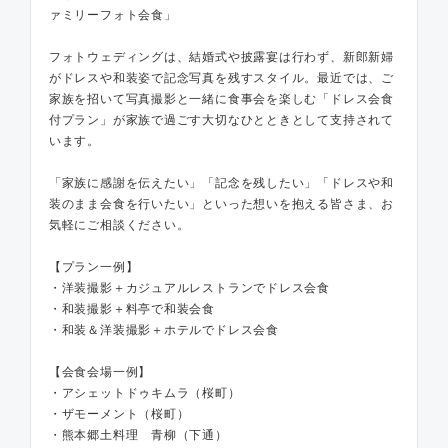
ァミリーフォト会食」
フォトウェディングは、結婚式や披露宴は行わず、新郎新婦
がドレスや和装姿で記念写真を残すスタイル。最近では、ご
家族を招いて写真撮影と一緒に食事会を楽しむ「ドレス会食
付プラン」が家族で過ごす大切なひとときとして支持されて
います。
「家族に感謝を伝えたい」「記念を残したい」「ドレスや和
装のまま会食を行いたい」といった想いを抱える皆さま、お
気軽にご相談ください。
【プラン一例】
・洋装撮影＋カジュアルレストランでドレス会食
・和装撮影＋料亭で和装会食
・和装＆洋装撮影＋ホテルでドレス会食
【会食会場一例】
・アシェットドゥキムラ（桜町）
・ザモーメント（桜町）
・熊本郷土料理 青柳（下通）