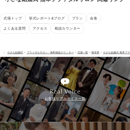
式場トップ
挙式レポート&ブログ
プラン
会食
よくある質問
アクセス
相談カウンター
小さな結婚式
ブライダルサロン・無料相談カウンター
式場一覧
熊本県
小さな結婚式 熊本ブ
Real Voice
お客様リアルボイス一覧