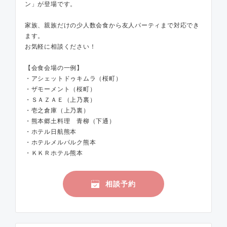
ン」が登場です。
家族、親族だけの少人数会食から友人パーティまで対応でき
ます。
お気軽に相談ください！
【会食会場の一例】
・アシェットドゥキムラ（桜町）
・ザモーメント（桜町）
・ＳＡＺＡＥ（上乃裏）
・壱之倉庫（上乃裏）
・熊本郷土料理 青柳（下通）
・ホテル日航熊本
・ホテルメルパルク熊本
・ＫＫＲホテル熊本
相談予約