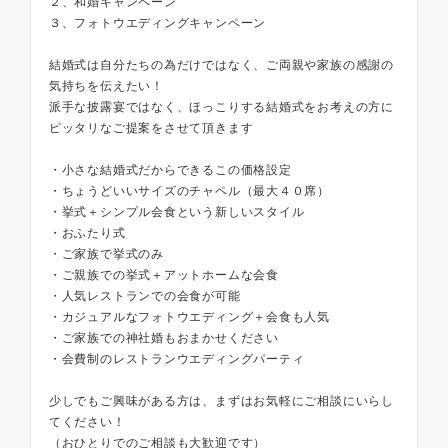
２、和婚キャンペーン
３、フォトウエディングキャンペーン
結婚式は自分たちの為だけではなく、ご両親や家族の感謝の
気持ちを伝えたい！
派手な披露宴ではなく、ほっこりする結婚式をお考えの方に
ピッタリなご提案をさせて頂きます
・小さな結婚式だからできるこの価格設定
・ちょうどいいサイズのチャペル（最大４０席）
・挙式＋シンプル会食という新しいスタイル
・おふたり式
・ご家族で挙式のみ
・ご親族での挙式＋アットホームな会食
・人気レストランでの会食が可能
・カジュアルなフォトウエディング＋会食も人気
・ご家族での神社婚もおまかせください
・会費制のレストランウエディングパーティ
少しでもご興味がある方は、まずはお気軽にご相談にいらし
てください！
（おひとりでのご相談も大歓迎です）