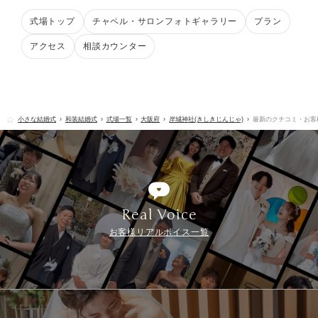
式場トップ
チャペル・サロンフォトギャラリー
プラン
アクセス
相談カウンター
小さな結婚式
和装結婚式
式場一覧
大阪府
岸城神社(きしきじんじゃ)
最新のクチコミ・お客
Real Voice
お客様リアルボイス一覧