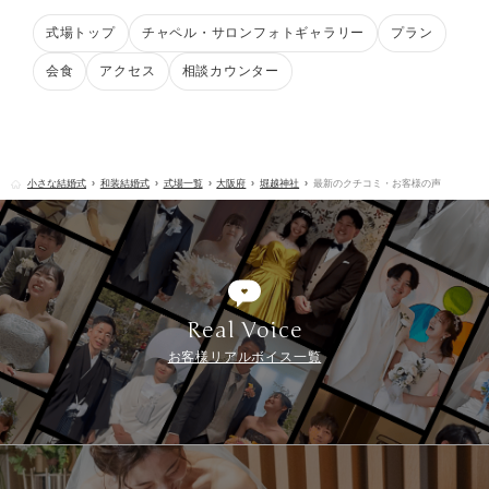
式場トップ
チャペル・サロンフォトギャラリー
プラン
会食
アクセス
相談カウンター
小さな結婚式
和装結婚式
式場一覧
大阪府
堀越神社
最新のクチコミ・お客様の声
Real Voice
お客様リアルボイス一覧