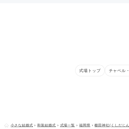
式場トップ
チャペル
小さな結婚式
和装結婚式
式場一覧
福岡県
櫛田神社(くしだじん