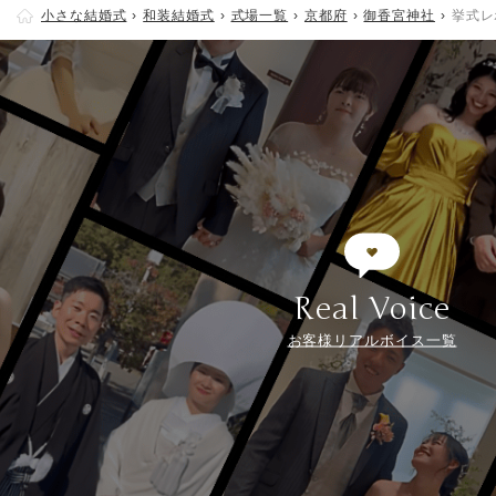
小さな結婚式
和装結婚式
式場一覧
京都府
御香宮神社
挙式レ
Real Voice
お客様リアルボイス一覧