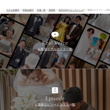
小さな結婚式
和装結婚式
式場一覧
滋賀県
日吉大社(ひよしたいしゃ)
最新のクチコミ・お客
Real Voice
お客様リアルボイス一覧
Episode
お客様エピソードコラム一覧